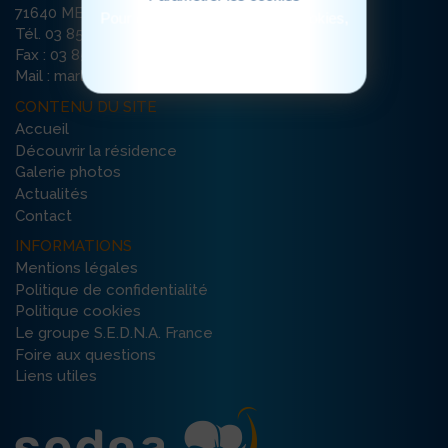
71640 MELLECEY
Pour consulter notre politique cookies,
Tél. 03 85 98 94 74
cliquez ici
Fax : 03 85 45 10 60
Mail : marloux-mellecey@ehpad-sedna.fr
CONTENU DU SITE
Accueil
Découvrir la résidence
Galerie photos
Actualités
Contact
INFORMATIONS
Mentions légales
Politique de confidentialité
Politique cookies
Le groupe S.E.D.N.A. France
Foire aux questions
Liens utiles