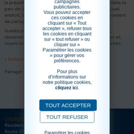
campagnes
la présence des deux chevaux de Marie, installés dans le
publicitaires.
parc de la résidence. Avant leur départ vers un nouvel
Vous pouvez accepter
endroit, leur propriétaire a souhaité organiser un moment
ces cookies en
de partage avec eux.
cliquant sur « Tout
accepter », refuser tous
Guidés par Marie, les résidents ont pu s’approcher,
les cookies en cliquant
observer et, pour ceux qui le souhaitaient, caresser et
sur « tout refuser » ou
nourrir les chevaux avec des carottes et des pommes
cliquer sur «
Paramétrer les cookies
» pour gérer vos
> Retour aux actualités
préférences.
Pour plus
Partager sur les réseaux sociaux
d’informations sur
notre politique cookies,
cliquez ici
.
TOUT ACCEPTER
TOUT REFUSER
COORDONNÉES
Résidence Notre-Dame-de-Marloux
Route d’Autun
Paramétrer les cookies