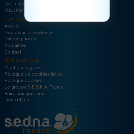
Fax : 03 85 45 10 60
cliquez ici
Mail : marloux-mellecey@ehpad-sedna.fr
CONTENU DU SITE
Accueil
Découvrir la résidence
Galerie photos
Actualités
Contact
INFORMATIONS
Mentions légales
Politique de confidentialité
Politique cookies
Le groupe S.E.D.N.A. France
Foire aux questions
Liens utiles