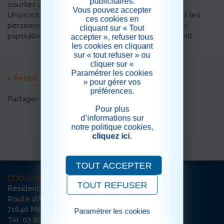
publicitaires.
courtes pour rencontrer tout le monde…
Vous pouvez accepter
Un prochain rendez-vous est donc prévu pour que les
ces cookies en
personnes n’ayant pas eu la chance de lui faire des
cliquant sur « Tout
papouilles puissent aussi profiter de ce joli moment.
accepter », refuser tous
les cookies en cliquant
sur « tout refuser » ou
cliquer sur «
Paramétrer les cookies
> Retour aux actualités
» pour gérer vos
préférences.
Partager sur les réseaux sociaux
Pour plus
d’informations sur
notre politique cookies,
cliquez ici
.
TOUT ACCEPTER
COORDONNÉES
TOUT REFUSER
Résidence Notre-Dame-de-Marloux
Route d’Autun
71640 MELLECEY
Paramétrer les cookies
Tél. 03 85 98 94 74
Pour consulter notre politique cookies,