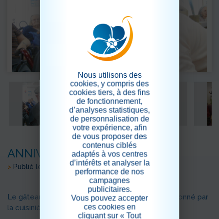
Nous utilisons des
cookies, y compris des
cookies tiers, à des fins
de fonctionnement,
d’analyses statistiques,
de personnalisation de
votre expérience, afin
de vous proposer des
contenus ciblés
ANNIVERSAIRE DE MARS( suite)
adaptés à vos centres
d’intérêts et analyser la
>
Publié le 21/03/2019
performance de nos
campagnes
publicitaires.
Le gâteau framboise- Vanille-noix coco, confectionné par
Vous pouvez accepter
ces cookies en
la cuisinière Sylvia, a lui aussi été un succès.
cliquant sur « Tout