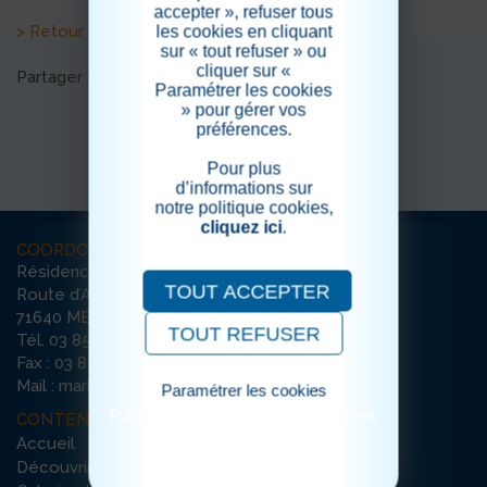
accepter », refuser tous
> Retour aux actualités
les cookies en cliquant
sur « tout refuser » ou
cliquer sur «
Partager sur les réseaux sociaux
Paramétrer les cookies
» pour gérer vos
préférences.
Pour plus
d’informations sur
notre politique cookies,
cliquez ici
.
COORDONNÉES
Résidence Notre-Dame-de-Marloux
TOUT ACCEPTER
Route d’Autun
71640 MELLECEY
TOUT REFUSER
Tél. 03 85 98 94 74
Fax : 03 85 45 10 60
Mail : marloux-mellecey@ehpad-sedna.fr
Paramétrer les cookies
Pour consulter notre politique cookies,
CONTENU DU SITE
cliquez ici
Accueil
Découvrir la résidence