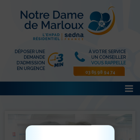
DÉPOSER UNE
À VOTRE SERVICE
DEMANDE
UN CONSEILLER
D'ADMISSION
VOUS RAPPELLE
EN URGENCE
03 85 98 94 74