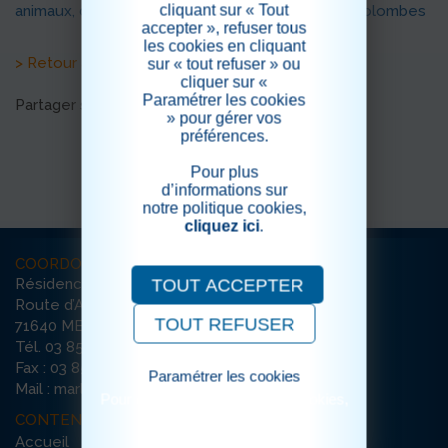
cliquant sur « Tout
animaux, c’étaient des chiens, des chats et des colombes
accepter », refuser tous
les cookies en cliquant
> Retour aux actualités
sur « tout refuser » ou
cliquer sur «
Paramétrer les cookies
Partager sur les réseaux sociaux
» pour gérer vos
préférences.
Pour plus
d’informations sur
notre politique cookies,
cliquez ici
.
COORDONNÉES
TOUT ACCEPTER
Résidence Notre-Dame-de-Marloux
Route d’Autun
TOUT REFUSER
71640 MELLECEY
Tél. 03 85 98 94 74
Fax : 03 85 45 10 60
Paramétrer les cookies
Mail : marloux-mellecey@ehpad-sedna.fr
Pour consulter notre politique cookies,
cliquez ici
CONTENU DU SITE
Accueil