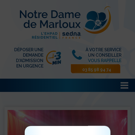
DÉPOSER UNE
À VOTRE SERVICE
DEMANDE
UN CONSEILLER
D'ADMISSION
VOUS RAPPELLE
EN URGENCE
03 85 98 94 74