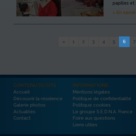
papilles et 
> En savoir
«
1
2
3
4
5
6
7
CONTENU DU SITE
INFORMATIONS
Accueil
Mentions légales
Découvrir la résidence
Politique de confidentialité
Galerie photos
Politique cookies
Actualités
Le groupe S.E.D.N.A. France
Contact
Foire aux questions
Liens utiles