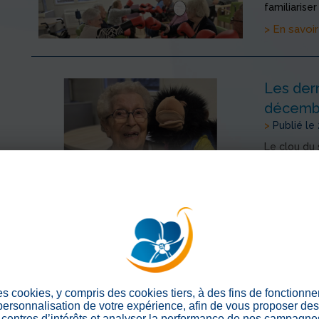
familiarise
> En savoir
Les dern
décembr
>
Publié le
Le clou du
visiblement
le même pr
déclenché u
> En savoir
Les dern
décembr
es cookies, y compris des cookies tiers, à des fins de fonctionn
 personnalisation de votre expérience, afin de vous proposer de
>
Publié le
centres d’intérêts et analyser la performance de nos campagnes