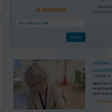
J’accept
JE M'INSCRIS
enregistré
Valider
Atelier 
couronne
>
Publié le
Après les f
incontournab
s’est tenu l
> En savoir