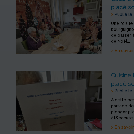
placé s
>
Publié le
Une fois le
bourguigno
de passer à 
de Noël,...
> En savoir
Cuisine 
placé s
>
Publié le
À cette occ
partagé dan
plonger ple
ét&eacute..
> En savoir