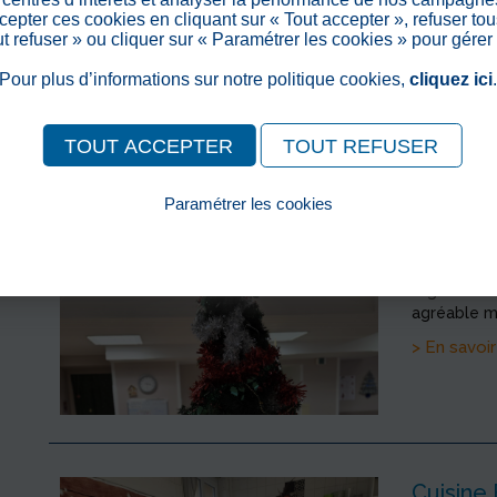
Pour clore 
epter ces cookies en cliquant sur « Tout accepter », refuser tou
décembre o
out refuser » ou cliquer sur « Paramétrer les cookies » pour gérer
Loin des cé
Pour plus d’informations sur notre politique cookies,
cliquez ici
placée...
> En savoir
TOUT ACCEPTER
TOUT REFUSER
Paramétrer les cookies
Un loto
Pour consulter notre politique cookies, cliquez ici
>
Publié le
À l’approch
organisé au
agréable m
> En savoir
Cuisine 