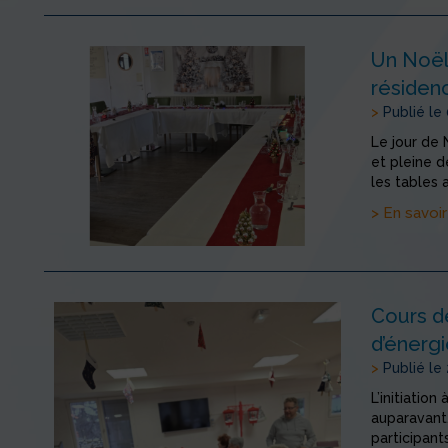
Un Noël 
résiden
>
Publié le
Le jour de
et pleine d
les tables 
> En savoir
Cours de
d’énergi
>
Publié le
L’initiatio
auparavant
participant