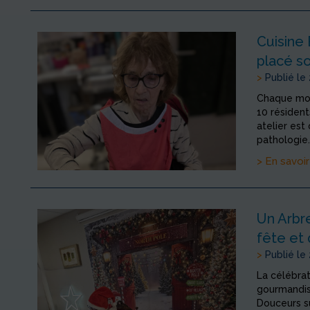
Cuisine 
placé s
>
Publié le
Chaque mois
10 résiden
atelier est
pathologie. 
> En savoir
Un Arbre
fête et
>
Publié le
La célébrat
gourmandis
Douceurs su