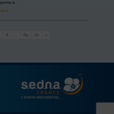
permis à...
 plus
8
...
69
70
»