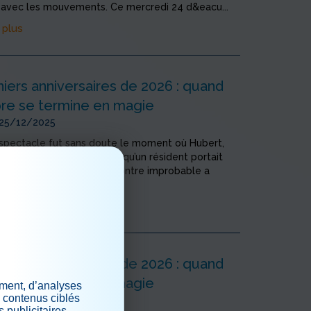
r avec les mouvements. Ce mercredi 24 d&eacu...
 plus
iers anniversaires de 2026 : quand
e se termine en magie
 25/12/2025
 spectacle fut sans doute le moment où Hubert,
 très confus, a découvert qu’un résident portait
énom que lui. Cette rencontre improbable a
ne casca...
 plus
iers anniversaires de 2026 : quand
e se termine en magie
ement, d’analyses
s contenus ciblés
 25/12/2025
 publicitaires.