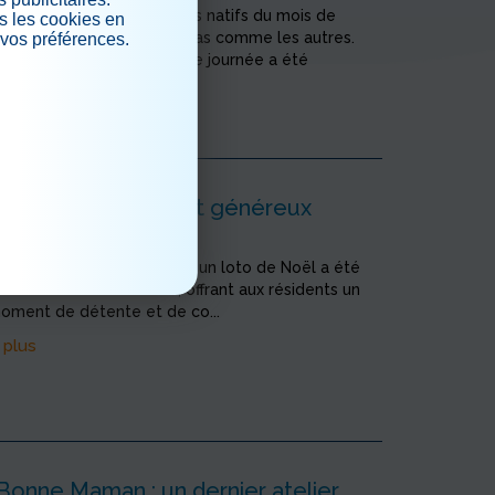
l’année 2026 en beauté, les natifs du mois de
s les cookies en
nt vécu un anniversaire pas comme les autres.
 vos préférences.
lébrations ordinaires, cette journée a été
.
 plus
 de Noël convivial et généreux
 22/12/2025
e des fêtes de fin d’année, un loto de Noël a été
 sein de l’établissement, offrant aux résidents un
oment de détente et de co...
 plus
Bonne Maman : un dernier atelier