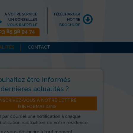
À VOTRE SERVICE
TÉLÉCHARGER
UN CONSEILLER
NOTRE
VOUS RAPPELLE
BROCHURE
03 85 98 94 74
ALITÉS
CONTACT
ouhaitez être informés
dernières actualités ?
INSCRIVEZ-VOUS À NOTRE LETTRE
D’INFORMATIONS
 par courriel une notification à chaque
ublication «actualité» de votre résidence.
ez vous désincrire à tout moment.