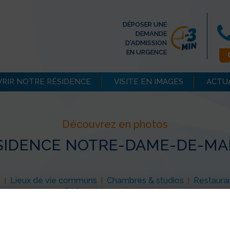
DÉPOSER UNE
DEMANDE
D'ADMISSION
EN URGENCE
RIR NOTRE RÉSIDENCE
VISITE EN IMAGES
ACTU
Découvrez en photos
SIDENCE NOTRE-DAME-DE-M
s
Lieux de vie communs
Chambres & studios
Restaura
|
|
|
PASA
Moments de vie
|
|