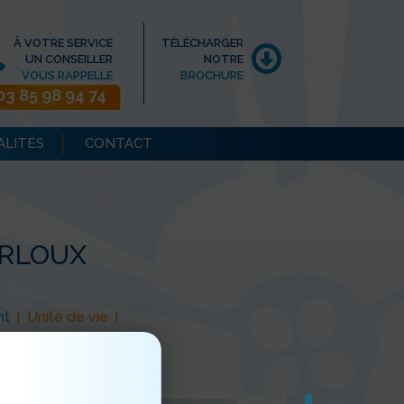
À VOTRE SERVICE
TÉLÉCHARGER
UN CONSEILLER
NOTRE
VOUS RAPPELLE
BROCHURE
03 85 98 94 74
ALITÉS
CONTACT
ARLOUX
nt
Unité de vie
|
|